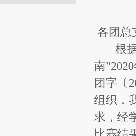
各团总
根据共
南”20
团字〔2
组织，
求，经
比赛结