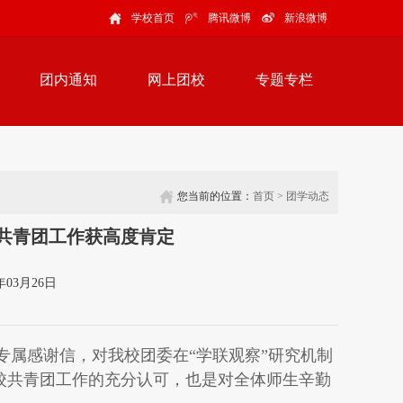
学校首页
腾讯微博
新浪微博
团内通知
网上团校
专题专栏
您当前的位置：
首页
>
团学动态
共青团工作获高度肯定
03月26日
属感谢信，对我校团委在“学联观察”研究机制
校共青团工作的充分认可，也是对全体师生辛勤