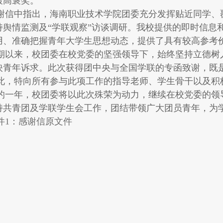
最高褒奖。
中指出，海南职业技术学院团委充分发挥贴近同学、覆
持舆情监测及“学联观察”访谈调研。我校提供的即时信息
用、准确把握青年大学生思想动态，提供了具有较高参考
来，校团委在校党委的坚强领导下，始终坚持立德树人
映青年诉求。此次获得团中央与全国学联的专函致谢，既
特向所有参与此项工作的指导老师、学生骨干以及积极
年，校团委将以此次殊荣为动力，继续在校党委的领导
持共青团及学联学生会工作，团结带领广大团员青年，为
件1：感谢信原文件