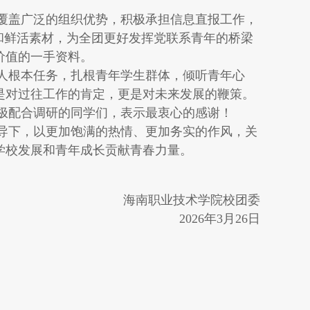
盖广泛的组织优势，积极承担信息直报工作，
和鲜活素材，为全团更好发挥党联系青年的桥梁
价值的一手资料。
根本任务，扎根青年学生群体，倾听青年心
是对过往工作的肯定，更是对未来发展的鞭策。
配合调研的同学们，表示最衷心的感谢！
下，以更加饱满的热情、更加务实的作风，关
学校发展和青年成长贡献青春力量。
海南职业技术学院校团委
2026年3月26日