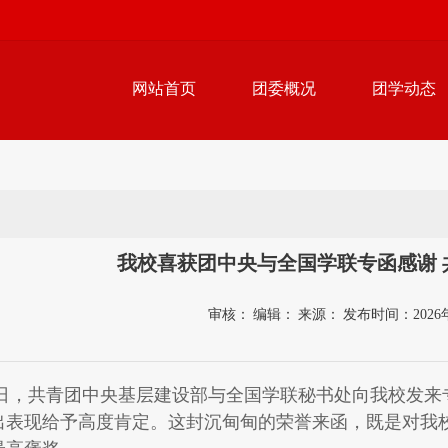
网站首页
团委概况
团学动态
我校喜获团中央与全国学联专函感谢 
审核：
编辑：
来源：
发布时间：2026年
共青团中央基层建设部与全国学联秘书处向我校发来专
出表现给予高度肯定。这封沉甸甸的荣誉来函，既是对我