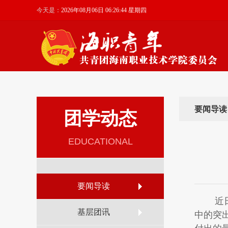
今天是：
2026年08月06日 06:26:44 星期四
要闻导读
团学动态
EDUCATIONAL
要闻导读
近日，
基层团讯
中的突