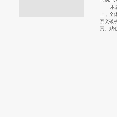
长助理
本届运
上，全
赛突破
责、贴