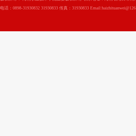
电话：0898-31930832 31930833 传真：31930833 Email:haizhituanwei