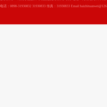
电话：0898-31930832 31930833 传真：31930833 Email:haizhituanwei