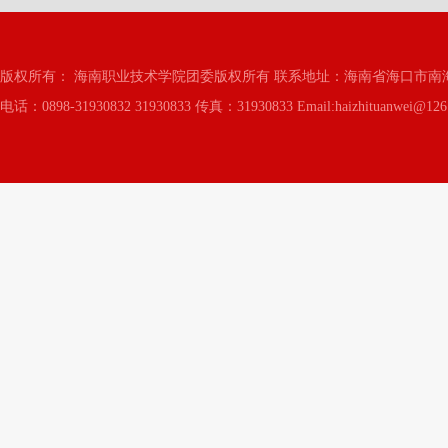
版权所有： 海南职业技术学院团委版权所有 联系地址：海南省海口市南海
电话：0898-31930832 31930833 传真：31930833 Email:haizhituanwei